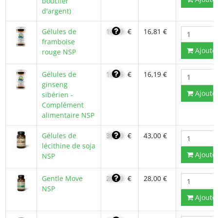
bouclier
d'argent)
Gélules de
14,29
€
16,81 €
framboise
Ajoute
rouge NSP
Gélules de
13,76
€
16,19 €
ginseng
Ajoute
sibérien -
Complément
alimentaire NSP
Gélules de
30,50
€
43,00 €
lécithine de soja
Ajoute
NSP
Gentle Move
20,20
€
28,00 €
NSP
Ajoute