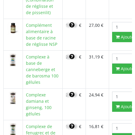
de réglisse et
de pissenlit)
Complément
19,50
€
27,00 €
alimentaire à
Ajoute
base de racine
de réglisse NSP
Complexe à
26,51
€
31,19 €
base de
Ajoute
canneberge et
de barosma 100
gélules
Complexe
21,20
€
24,94 €
damiana et
Ajoute
ginseng, 100
gélules
Complexe de
14,29
€
16,81 €
fenugrec et de