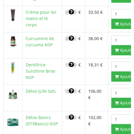
Crème pour les
23,90
€
33,50 €
mains et le
Ajoute
corps
Curcumine de
26,90
€
38,00 €
curcuma NSP
Ajoute
Dentifrice
13,08
€
18,31 €
Sunshine Brite
Ajoute
NSP
Détox (Life Set)
75,70
€
106,00
€
Ajoute
Détox Basics
73,20
€
102,00
(DTXBasics) NSP
€
Ajoute