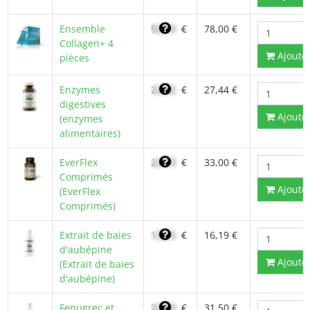
Ensemble
55,70
€
78,00 €
Collagen+ 4
Ajoute
pièces
Enzymes
23,32
€
27,44 €
digestives
Ajoute
(enzymes
alimentaires)
EverFlex
23,70
€
33,00 €
Comprimés
Ajoute
(EverFlex
Comprimés)
Extrait de baies
13,76
€
16,19 €
d'aubépine
Ajoute
(Extrait de baies
d'aubépine)
Fenugrec et
22,50
€
31,50 €