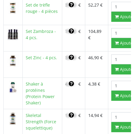
Set de trèfle
37,33
€
52,27 €
rouge - 4 pièces
Ajoute
Set Zambroza -
74,92
€
104,89
4 pcs.
€
Ajoute
Set Zinc - 4 pcs.
33,50
€
46,90 €
Ajoute
Shaker à
4,38
€
4,38 €
protéines
Ajoute
(Protein Power
Shaker)
Skeletal
12,70
€
14,94 €
Strength (Force
Ajoute
squelettique)