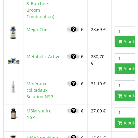
& Butchers
Broom
Combination)
Méga-Chel.
24,39
€
28,69 €
Ajoute
Metabolic Active
200,50
€
280,70
€
Ajoute
Minéraux
26,51
€
31,19 €
colloïdaux
Ajoute
Solution NSP
MSM soufre
19,30
€
27,00 €
NSP
Ajoute
Niébé (molène)
14,29
€
16,81 €