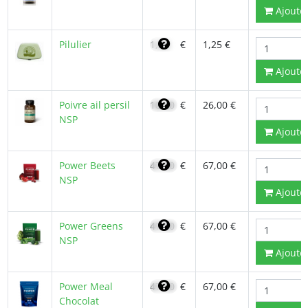
Ajoute
Pilulier
1,06
€
1,25 €
Ajoute
Poivre ail persil
18,40
€
26,00 €
NSP
Ajoute
Power Beets
47,90
€
67,00 €
NSP
Ajoute
Power Greens
47,90
€
67,00 €
NSP
Ajoute
Power Meal
47,90
€
67,00 €
Chocolat