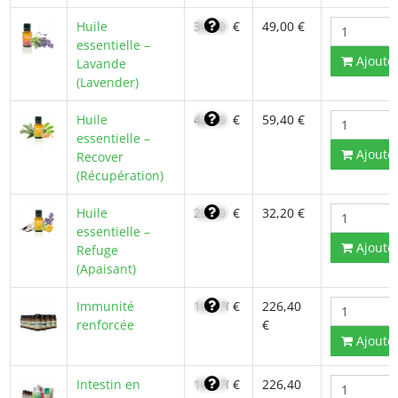
Huile
34,00
€
49,00 €
essentielle –
Ajoute
Lavande
(Lavender)
Huile
42,40
€
59,40 €
essentielle –
Ajoute
Recover
(Récupération)
Huile
23,00
€
32,20 €
essentielle –
Ajoute
Refuge
(Apaisant)
Immunité
161,70
€
226,40
renforcée
€
Ajoute
Intestin en
161,70
€
226,40