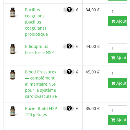
Bacillus
24,60
€
34,00 €
coagulans
Ajoute
(Bacillus
coagulans)
probiotique
Bifidophilus
31,20
€
44,00 €
flore force NSP
Ajoute
Blood Pressurex
32,20
€
45,00 €
— complément
Ajoute
alimentaire NSP
pour le système
cardiovasculaire
Bowel Build NSP
24,90
€
35,00 €
120 gélules
Ajoute