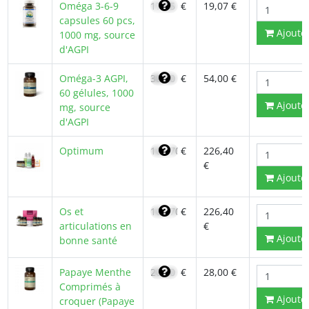
Oméga 3-6-9
17,95
€
19,07 €
capsules 60 pcs,
Ajoute
1000 mg, source
d'AGPI
Oméga-3 AGPI,
38,30
€
54,00 €
60 gélules, 1000
Ajoute
mg, source
d'AGPI
Optimum
161,70
€
226,40
€
Ajoute
Os et
161,70
€
226,40
articulations en
€
Ajoute
bonne santé
Papaye Menthe
20,20
€
28,00 €
Comprimés à
Ajoute
croquer (Papaye