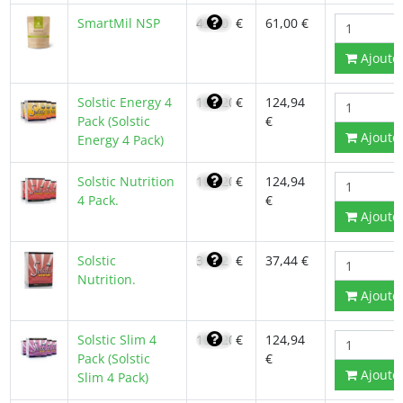
SmartMil NSP
43,60
€
61,00 €
Ajoute
Solstic Energy 4
106,20
€
124,94
Pack (Solstic
€
Ajoute
Energy 4 Pack)
Solstic Nutrition
106,20
€
124,94
4 Pack.
€
Ajoute
Solstic
31,82
€
37,44 €
Nutrition.
Ajoute
Solstic Slim 4
106,20
€
124,94
Pack (Solstic
€
Ajoute
Slim 4 Pack)