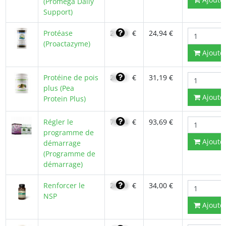
(Promega Daily
Support)
Protéase
21,20
€
24,94 €
(Proactazyme)
Ajoute
Protéine de pois
26,51
€
31,19 €
plus (Pea
Ajoute
Protein Plus)
Régler le
79,64
€
93,69 €
programme de
Ajoute
démarrage
(Programme de
démarrage)
Renforcer le
24,30
€
34,00 €
NSP
Ajoute