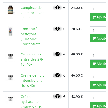
Complexe de
16,80
€
24,00 €
vitamines B en
Ajoute
gélules
Concentré
14,70
€
20,60 €
nettoyant
Ajoute
(Sunshine
Concentrate)
Crème de jour
34,00
€
48,90 €
anti-rides SPF
Ajoute
15, 40+
Crème de nuit
33,00
€
46,50 €
intensive anti-
Ajoute
rides 40+
Crème
34,00
€
48,90 €
hydratante
Ajoute
visage SPF 15