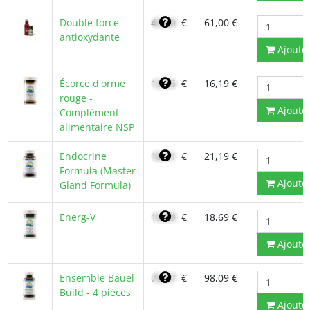
Double force
43,60
€
61,00 €
antioxydante
Ajoute
Écorce d'orme
13,76
€
16,19 €
rouge -
Ajoute
Complément
alimentaire NSP
Endocrine
18,01
€
21,19 €
Formula (Master
Ajoute
Gland Formula)
Energ-V
15,89
€
18,69 €
Ajoute
Ensemble Bauel
70,07
€
98,09 €
Build - 4 pièces
Ajoute