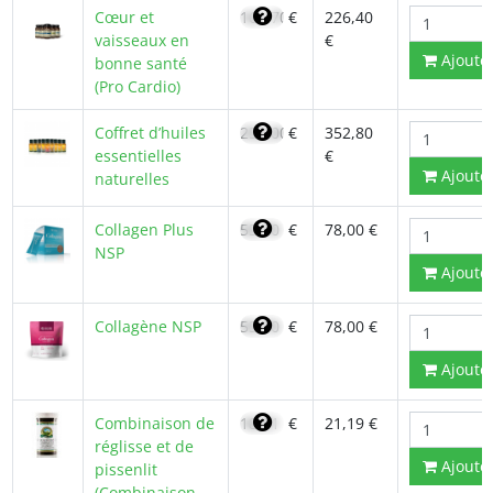
Cœur et
161,70
€
226,40
vaisseaux en
€
Ajoute
bonne santé
(Pro Cardio)
Coffret d’huiles
252,00
€
352,80
essentielles
€
Ajoute
naturelles
Collagen Plus
55,70
€
78,00 €
NSP
Ajoute
Collagène NSP
55,70
€
78,00 €
Ajoute
Combinaison de
18,01
€
21,19 €
réglisse et de
Ajoute
pissenlit
(Combinaison