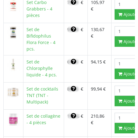
Set Carbo
75,69
€
105,97
Grabbers - 4
€
Ajoute
pièces
Set de
93,34
€
130,67
Bifidophilus
€
Ajoute
Flora Force - 4
pcs.
Set de
67,25
€
94,15 €
Chlorophylle
Ajoute
liquide - 4 pcs.
Set de cocktails
84,95
€
99,94 €
TNT (TNT -
Ajoute
Multipack)
Set de collagène
150,62
€
210,86
- 4 pièces
€
Ajoute