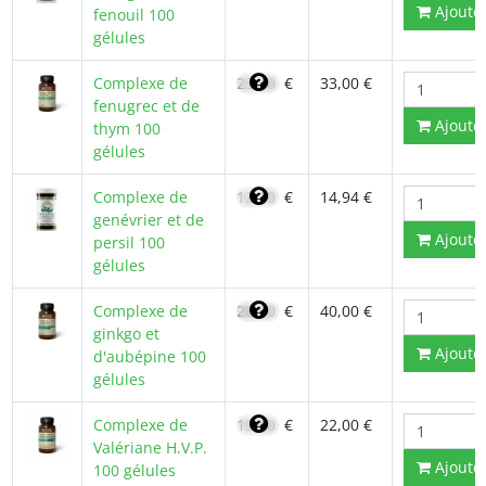
Ajoute
fenouil 100
gélules
Complexe de
23,40
€
33,00 €
fenugrec et de
Ajoute
thym 100
gélules
Complexe de
12,70
€
14,94 €
genévrier et de
Ajoute
persil 100
gélules
Complexe de
28,40
€
40,00 €
ginkgo et
Ajoute
d'aubépine 100
gélules
Complexe de
15,60
€
22,00 €
Valériane H.V.P.
Ajoute
100 gélules