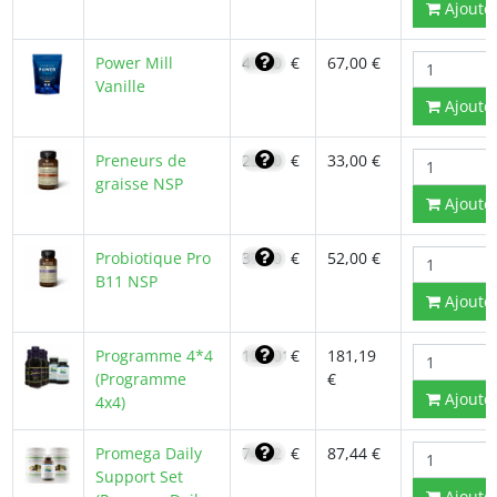
Ajoute
Power Mill
47,90
€
67,00 €
Vanille
Ajoute
Preneurs de
23,40
€
33,00 €
graisse NSP
Ajoute
Probiotique Pro
37,10
€
52,00 €
B11 NSP
Ajoute
Programme 4*4
154,01
€
181,19
(Programme
€
Ajoute
4x4)
Promega Daily
74,32
€
87,44 €
Support Set
Ajoute