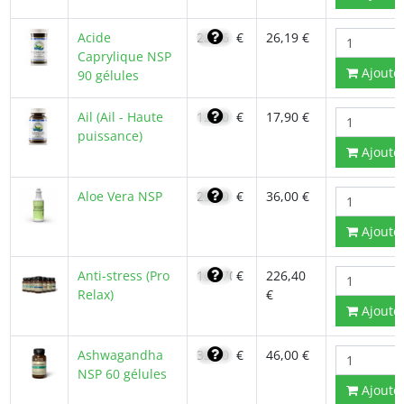
Acide
22,26
€
26,19 €
Caprylique NSP
Ajoute
90 gélules
Ail (Ail - Haute
12,80
€
17,90 €
puissance)
Ajoute
Aloe Vera NSP
25,50
€
36,00 €
Ajoute
Anti-stress (Pro
161,70
€
226,40
Relax)
€
Ajoute
Ashwagandha
32,70
€
46,00 €
NSP 60 gélules
Ajoute