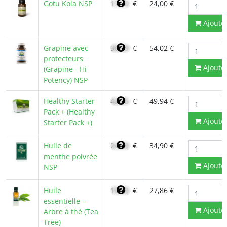
Gotu Kola NSP
17,10
€
24,00 €
Ajoute
Grapine avec
38,59
€
54,02 €
protecteurs
Ajoute
(Grapine - Hi
Potency) NSP
Healthy Starter
42,45
€
49,94 €
Pack + (Healthy
Ajoute
Starter Pack +)
Huile de
24,90
€
34,90 €
menthe poivrée
Ajoute
NSP
Huile
19,90
€
27,86 €
essentielle –
Ajoute
Arbre à thé (Tea
Tree)