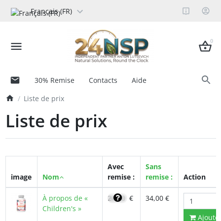
Français (FR)
0
30% Remise
Contacts
Aide
Liste de prix
Liste de prix
Avec
Sans
image
Nom
remise :
remise :
Action
À propos de «
24,30
€
34,00 €
Children's »
Ajoute