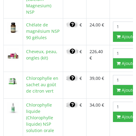
Magnesium)
NSP
Chélate de
17,00
€
24,00 €
magnésium NSP
Ajoute
90 gélules
Cheveux, peau,
161,70
€
226,40
ongles (kit)
€
Ajoute
Chlorophylle en
28,10
€
39,00 €
sachet au goût
Ajoute
de citron vert
Chlorophylle
24,00
€
34,00 €
liquide
Ajoute
(Chlorophylle
liquide) NSP
solution orale