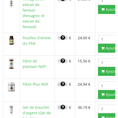
extrait de
Ajoute
fenouil
(Fenugrec et
extrait de
fenouil)
Feuilles d'olivier
16,80
€
24,00 €
du PSN
Ajoute
Fibre de
13,23
€
15,56 €
plantain NSP
Ajoute
Fibre Plus NSP
20,76
€
24,94 €
Ajoute
Gel de bouclier
30,76
€
36,19 €
d'argent (Gel de
Ajoute