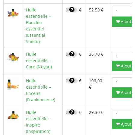
Huile
37,50
€
52,50 €
essentielle –
Ajoute
Bouclier
essentiel
(Essential
Shield)
Huile
26,20
€
36,70 €
essentielle –
Ajoute
Core (Noyau)
Huile
75,00
€
106,00
essentielle –
€
Ajoute
Encens
(Frankincense)
Huile
20,90
€
29,30 €
essentielle –
Ajoute
Inspire
(Inspiration)