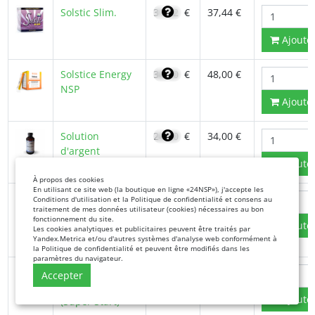
Solstic Slim.
31,82
€
37,44 €
Ajoute
Solstice Energy
34,30
€
48,00 €
NSP
Ajoute
Solution
24,60
€
34,00 €
d'argent
Ajoute
colloïdal NSP
À propos des cookies
En utilisant ce site web (la boutique en ligne «24NSP»), j'accepte les
Spiruline en
20,14
€
23,69 €
Conditions d'utilisation et la Politique de confidentialité et consens au
traitement de mes données utilisateur (cookies) nécessaires au bon
gélules -
fonctionnement du site.
Ajoute
Complément
Les cookies analytiques et publicitaires peuvent être traités par
Yandex.Metrica et/ou d'autres systèmes d'analyse web conformément à
alimentaire NSP
la Politique de confidentialité et peuvent être modifiés dans les
paramètres du navigateur.
Super Start
161,70
€
226,40
Accepter
pour la santé
€
Ajoute
(Super Start)