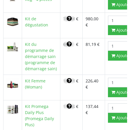
Ajoute
Kit de
700,00
€
980,00
dégustation
€
Ajoute
Kit du
69,01
€
81,19 €
programme de
Ajoute
démarrage sain
(programme de
démarrage sain)
Kit Femme
161,70
€
226,40
(Woman)
€
Ajoute
Kit Promega
116,82
€
137,44
Daily Plus
€
Ajoute
(Promega Daily
Plus)