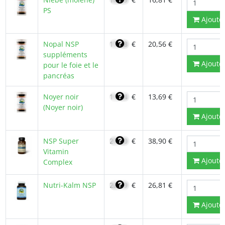
PS
Ajoute
Nopal NSP
17,48
€
20,56 €
suppléments
Ajoute
pour le foie et le
pancréas
Noyer noir
11,64
€
13,69 €
(Noyer noir)
Ajoute
NSP Super
27,80
€
38,90 €
Vitamin
Ajoute
Complex
Nutri-Kalm NSP
22,79
€
26,81 €
Ajoute