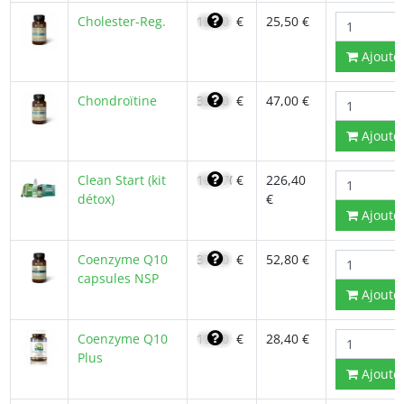
Cholester-Reg.
18,20
€
25,50 €
Ajoute
Chondroïtine
33,30
€
47,00 €
Ajoute
Clean Start (kit
161,70
€
226,40
détox)
€
Ajoute
Coenzyme Q10
37,70
€
52,80 €
capsules NSP
Ajoute
Coenzyme Q10
19,80
€
28,40 €
Plus
Ajoute