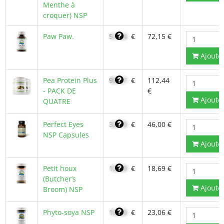
Menthe à
croquer) NSP
Paw Paw.
51,54
€
72,15 €
Ajoute
Pea Protein Plus
95,57
€
112,44
- PACK DE
€
Ajoute
QUATRE
Perfect Eyes
32,70
€
46,00 €
NSP Capsules
Ajoute
Petit houx
15,89
€
18,69 €
(Butcher’s
Ajoute
Broom) NSP
Phyto-soya NSP
19,60
€
23,06 €