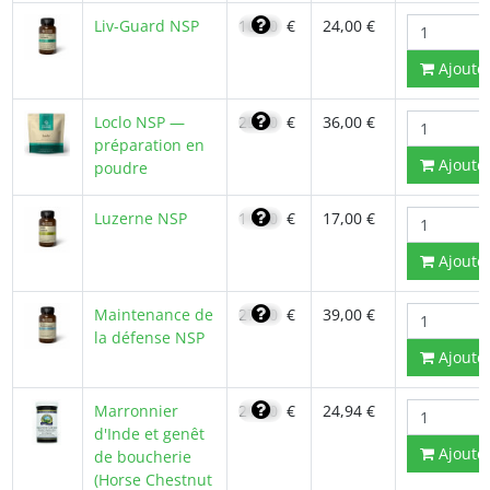
Liv-Guard NSP
16,80
€
24,00 €
Ajoute
Loclo NSP —
25,90
€
36,00 €
préparation en
Ajoute
poudre
Luzerne NSP
11,80
€
17,00 €
Ajoute
Maintenance de
27,70
€
39,00 €
la défense NSP
Ajoute
Marronnier
21,20
€
24,94 €
d'Inde et genêt
Ajoute
de boucherie
(Horse Chestnut