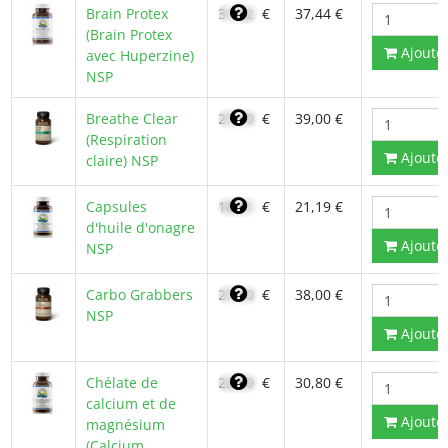
Brain Protex
31,82
€
37,44 €
(Brain Protex
Ajoute
avec Huperzine)
NSP
Breathe Clear
27,70
€
39,00 €
(Respiration
Ajoute
claire) NSP
Capsules
18,01
€
21,19 €
d'huile d'onagre
Ajoute
NSP
Carbo Grabbers
27,10
€
38,00 €
NSP
Ajoute
Chélate de
22,00
€
30,80 €
calcium et de
Ajoute
magnésium
(Calcium