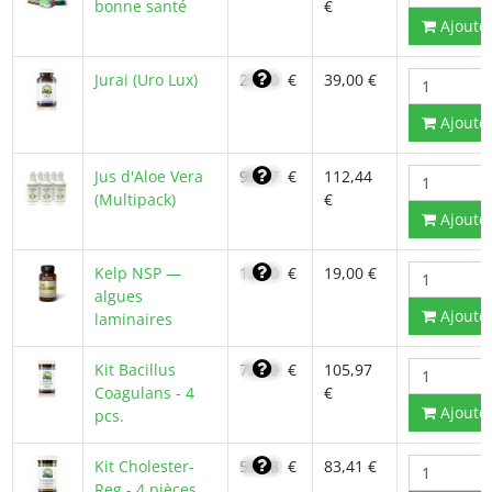
bonne santé
€
Ajoute
Jurai (Uro Lux)
27,70
€
39,00 €
Ajoute
Jus d'Aloe Vera
95,57
€
112,44
(Multipack)
€
Ajoute
Kelp NSP —
13,70
€
19,00 €
algues
Ajoute
laminaires
Kit Bacillus
75,69
€
105,97
Coagulans - 4
€
Ajoute
pcs.
Kit Cholester-
59,58
€
83,41 €
Reg - 4 pièces